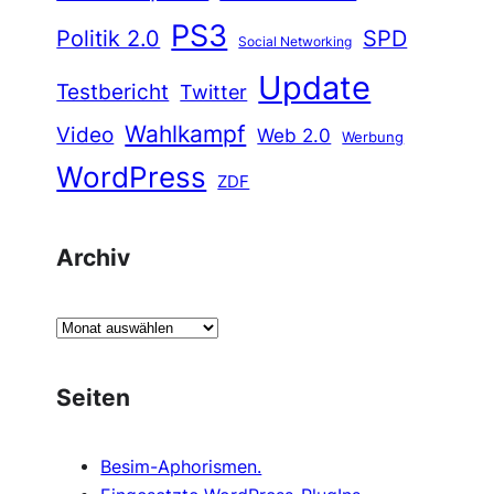
PS3
Politik 2.0
SPD
Social Networking
Update
Testbericht
Twitter
Wahlkampf
Video
Web 2.0
Werbung
WordPress
ZDF
Archiv
A
r
c
Seiten
h
i
Besim-Aphorismen.
v