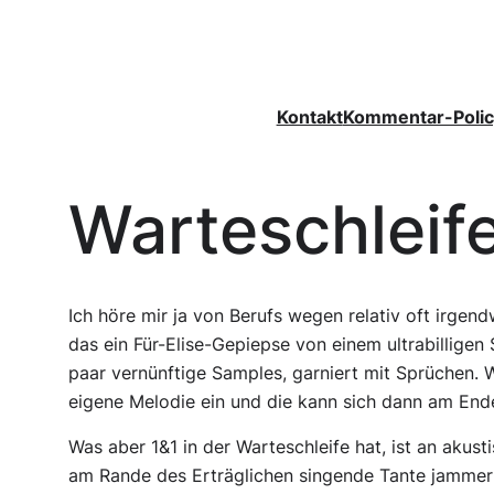
Zum
Inhalt
springen
Kontakt
Kommentar-Polic
Warteschleif
Ich höre mir ja von Berufs wegen relativ oft irgend
das ein Für-Elise-Gepiepse von einem ultrabilligen
paar vernünftige Samples, garniert mit Sprüchen. We
eigene Melodie ein und die kann sich dann am Ende
Was aber 1&1 in der Warteschleife hat, ist an akus
am Rande des Erträglichen singende Tante jammer