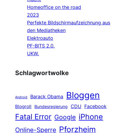
Homeoffice on the road
2023
Perfekte Bildschirmaufzeichnung aus
den Mediatheken
Elektroauto
PF-BITS 2.0.
UKW.
Schlagwortwolke
Bloggen
Barack Obama
Android
CDU
Facebook
Blogroll
Bundesregierung
Fatal Error
iPhone
Google
Pforzheim
Online-Sperre