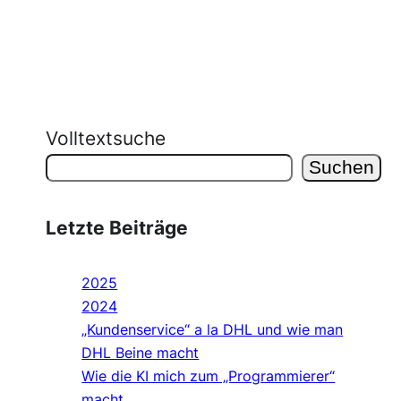
Volltextsuche
Suchen
Letzte Beiträge
2025
2024
„Kundenservice“ a la DHL und wie man
DHL Beine macht
Wie die KI mich zum „Programmierer“
macht