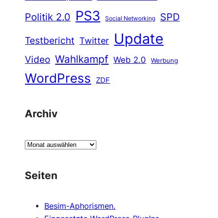
PS3
Politik 2.0
SPD
Social Networking
Update
Testbericht
Twitter
Wahlkampf
Video
Web 2.0
Werbung
WordPress
ZDF
Archiv
A
r
c
Seiten
h
i
Besim-Aphorismen.
v