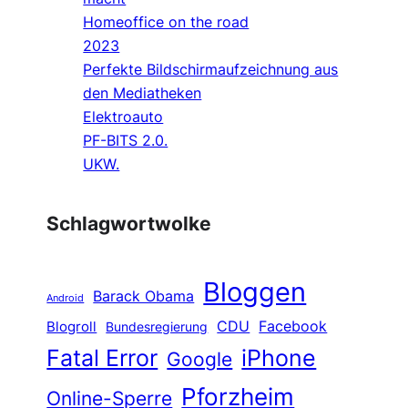
Homeoffice on the road
2023
Perfekte Bildschirmaufzeichnung aus
den Mediatheken
Elektroauto
PF-BITS 2.0.
UKW.
Schlagwortwolke
Bloggen
Barack Obama
Android
CDU
Facebook
Blogroll
Bundesregierung
Fatal Error
iPhone
Google
Pforzheim
Online-Sperre