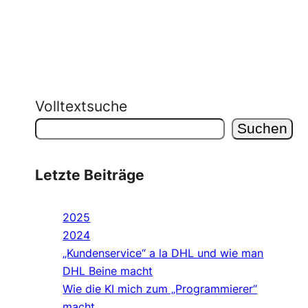
Volltextsuche
Suchen
Letzte Beiträge
2025
2024
„Kundenservice“ a la DHL und wie man
DHL Beine macht
Wie die KI mich zum „Programmierer“
macht