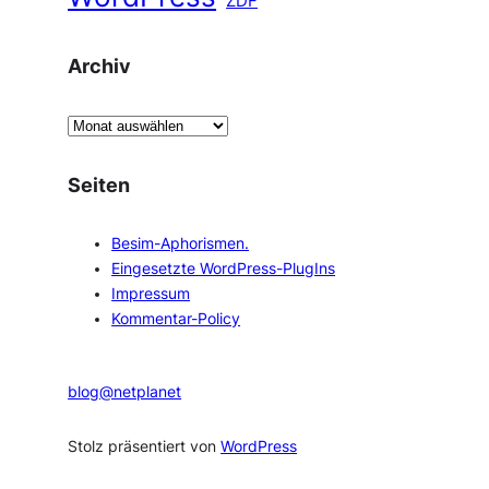
ZDF
Archiv
A
r
c
Seiten
h
i
Besim-Aphorismen.
v
Eingesetzte WordPress-PlugIns
Impressum
Kommentar-Policy
blog@netplanet
Stolz präsentiert von
WordPress