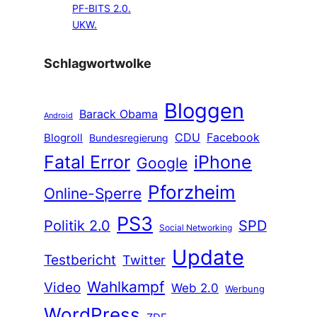
PF-BITS 2.0.
UKW.
Schlagwortwolke
Bloggen
Barack Obama
Android
CDU
Facebook
Blogroll
Bundesregierung
Fatal Error
iPhone
Google
Pforzheim
Online-Sperre
PS3
Politik 2.0
SPD
Social Networking
Update
Testbericht
Twitter
Wahlkampf
Video
Web 2.0
Werbung
WordPress