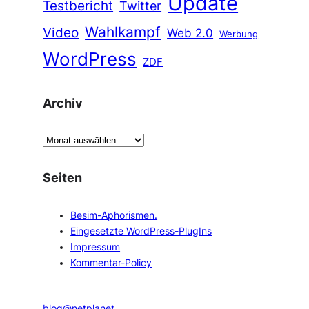
Update
Testbericht
Twitter
Wahlkampf
Video
Web 2.0
Werbung
WordPress
ZDF
Archiv
A
r
c
Seiten
h
i
Besim-Aphorismen.
v
Eingesetzte WordPress-PlugIns
Impressum
Kommentar-Policy
blog@netplanet