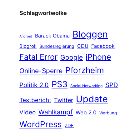
Schlagwortwolke
Bloggen
Barack Obama
Android
CDU
Facebook
Blogroll
Bundesregierung
Fatal Error
iPhone
Google
Pforzheim
Online-Sperre
PS3
Politik 2.0
SPD
Social Networking
Update
Testbericht
Twitter
Wahlkampf
Video
Web 2.0
Werbung
WordPress
ZDF