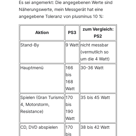
Es sei angemerkt: Die angegebenen Werte sind
Näherungswerte, mein Messgerät hat eine
angegebene Toleranz von plusminus 10 %:
zum Vergleich:
Aktion
PS3
PS2
Stand-By
9 Watt
nicht messbar
(vermutlich so
um die 4 Watt)
Hauptmenü
166
30-36 Watt
bis
168
Watt
Spielen (Gran Turismo
170
35 bis 45 Watt
4, Motorstorm,
bis
Resistance)
190
Watt
CD, DVD abspielen
170
38 bis 42 Watt
bis