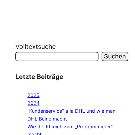
Volltextsuche
Suchen
Letzte Beiträge
2025
2024
„Kundenservice“ a la DHL und wie man
DHL Beine macht
Wie die KI mich zum „Programmierer“
macht