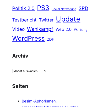
PS3
Politik 2.0
SPD
Social Networking
Update
Testbericht
Twitter
Wahlkampf
Video
Web 2.0
Werbung
WordPress
ZDF
Archiv
A
r
c
Seiten
h
i
Besim-Aphorismen.
v