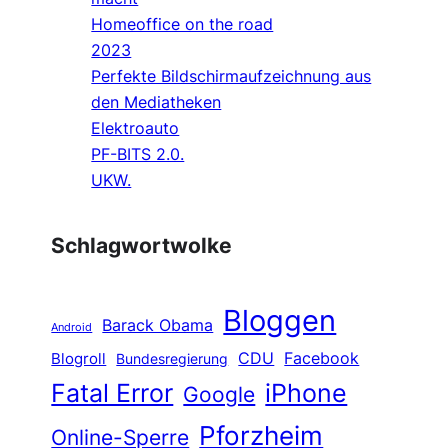
Homeoffice on the road
2023
Perfekte Bildschirmaufzeichnung aus
den Mediatheken
Elektroauto
PF-BITS 2.0.
UKW.
Schlagwortwolke
Bloggen
Barack Obama
Android
CDU
Facebook
Blogroll
Bundesregierung
Fatal Error
iPhone
Google
Pforzheim
Online-Sperre