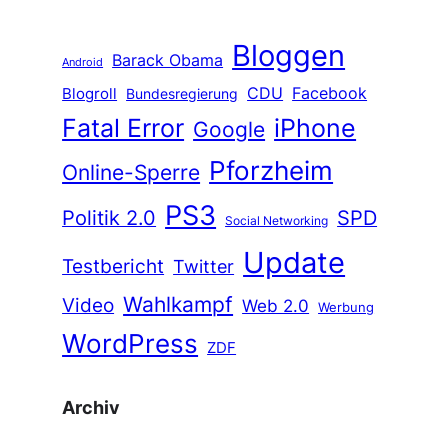
Bloggen
Barack Obama
Android
CDU
Facebook
Blogroll
Bundesregierung
Fatal Error
iPhone
Google
Pforzheim
Online-Sperre
PS3
Politik 2.0
SPD
Social Networking
Update
Testbericht
Twitter
Wahlkampf
Video
Web 2.0
Werbung
WordPress
ZDF
Archiv