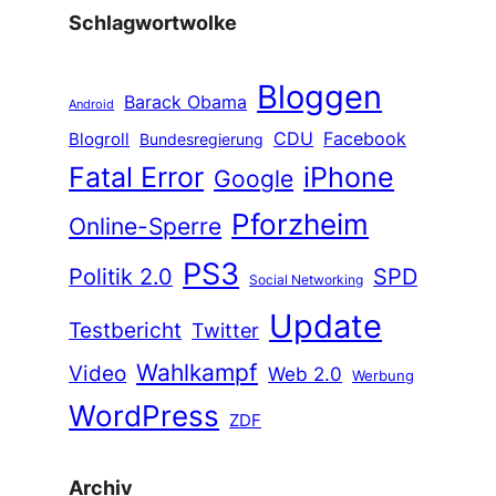
Schlagwortwolke
Bloggen
Barack Obama
Android
CDU
Facebook
Blogroll
Bundesregierung
Fatal Error
iPhone
Google
Pforzheim
Online-Sperre
PS3
Politik 2.0
SPD
Social Networking
Update
Testbericht
Twitter
Wahlkampf
Video
Web 2.0
Werbung
WordPress
ZDF
Archiv