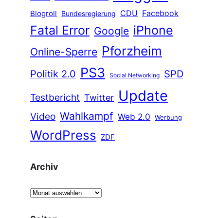
CDU
Facebook
Blogroll
Bundesregierung
Fatal Error
iPhone
Google
Pforzheim
Online-Sperre
PS3
Politik 2.0
SPD
Social Networking
Update
Testbericht
Twitter
Wahlkampf
Video
Web 2.0
Werbung
WordPress
ZDF
Archiv
A
r
c