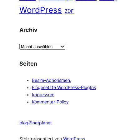
WordPress
ZDF
Archiv
A
r
c
Seiten
h
i
Besim-Aphorismen.
v
Eingesetzte WordPress-PlugIns
Impressum
Kommentar-Policy
blog@netplanet
Stolz präsentiert von
WordPress