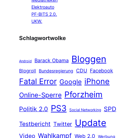
Mediatheken
Elektroauto
PF-BITS 2.0.
UKW.
Schlagwortwolke
Bloggen
Barack Obama
Android
CDU
Facebook
Blogroll
Bundesregierung
Fatal Error
iPhone
Google
Pforzheim
Online-Sperre
PS3
Politik 2.0
SPD
Social Networking
Update
Testbericht
Twitter
Wahlkampf
Video
Web 2.0
Werbung