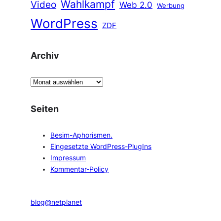
Wahlkampf
Video
Web 2.0
Werbung
WordPress
ZDF
Archiv
A
r
c
Seiten
h
i
Besim-Aphorismen.
v
Eingesetzte WordPress-PlugIns
Impressum
Kommentar-Policy
blog@netplanet