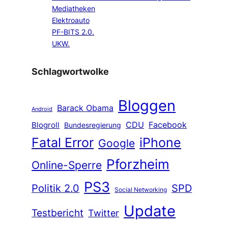
Mediatheken
Elektroauto
PF-BITS 2.0.
UKW.
Schlagwortwolke
Bloggen
Barack Obama
Android
CDU
Facebook
Blogroll
Bundesregierung
Fatal Error
iPhone
Google
Pforzheim
Online-Sperre
PS3
Politik 2.0
SPD
Social Networking
Update
Testbericht
Twitter