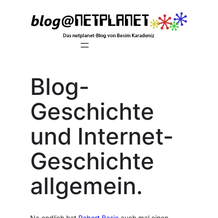
Zum
Inhalt
springen
Blog-
Geschichte
und Internet-
Geschichte
allgemein.
Na endlich hat
Robert Basic
auch mal einen