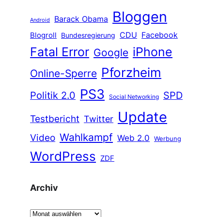
Bloggen
Barack Obama
Android
CDU
Facebook
Blogroll
Bundesregierung
Fatal Error
iPhone
Google
Pforzheim
Online-Sperre
PS3
Politik 2.0
SPD
Social Networking
Update
Testbericht
Twitter
Wahlkampf
Video
Web 2.0
Werbung
WordPress
ZDF
Archiv
A