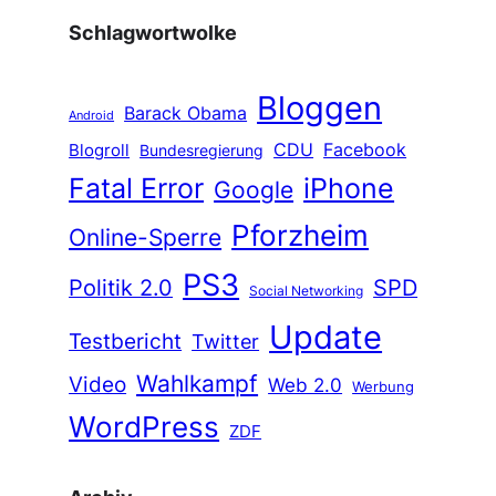
Schlagwortwolke
Bloggen
Barack Obama
Android
CDU
Facebook
Blogroll
Bundesregierung
Fatal Error
iPhone
Google
Pforzheim
Online-Sperre
PS3
Politik 2.0
SPD
Social Networking
Update
Testbericht
Twitter
Wahlkampf
Video
Web 2.0
Werbung
WordPress
ZDF