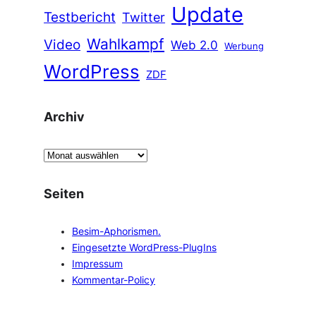
Update
Testbericht
Twitter
Wahlkampf
Video
Web 2.0
Werbung
WordPress
ZDF
Archiv
A
r
c
Seiten
h
i
Besim-Aphorismen.
v
Eingesetzte WordPress-PlugIns
Impressum
Kommentar-Policy