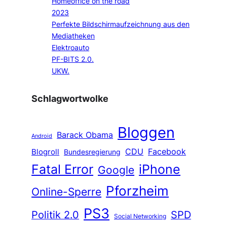
Homeoffice on the road
2023
Perfekte Bildschirmaufzeichnung aus den
Mediatheken
Elektroauto
PF-BITS 2.0.
UKW.
Schlagwortwolke
Bloggen
Barack Obama
Android
CDU
Facebook
Blogroll
Bundesregierung
Fatal Error
iPhone
Google
Pforzheim
Online-Sperre
PS3
Politik 2.0
SPD
Social Networking