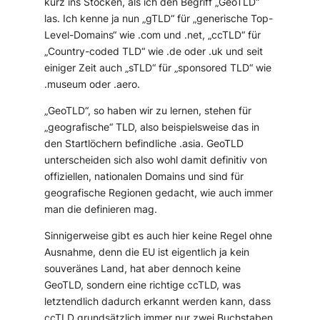
kurz ins Stocken, als ich den Begriff „GeoTLD“
las. Ich kenne ja nun „gTLD“ für „generische Top-
Level-Domains“ wie .com und .net, „ccTLD“ für
„Country-coded TLD“ wie .de oder .uk und seit
einiger Zeit auch „sTLD“ für „sponsored TLD“ wie
.museum oder .aero.
„GeoTLD“, so haben wir zu lernen, stehen für
„geografische“ TLD, also beispielsweise das in
den Startlöchern befindliche .asia. GeoTLD
unterscheiden sich also wohl damit definitiv von
offiziellen, nationalen Domains und sind für
geografische Regionen gedacht, wie auch immer
man die definieren mag.
Sinnigerweise gibt es auch hier keine Regel ohne
Ausnahme, denn die EU ist eigentlich ja kein
souveränes Land, hat aber dennoch keine
GeoTLD, sondern eine richtige ccTLD, was
letztendlich dadurch erkannt werden kann, dass
ccTLD grundsätzlich immer nur zwei Buchstaben