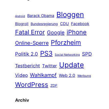
Bloggen
Barack Obama
Android
CDU
Facebook
Blogroll
Bundesregierung
Fatal Error
iPhone
Google
Pforzheim
Online-Sperre
PS3
Politik 2.0
SPD
Social Networking
Update
Testbericht
Twitter
Wahlkampf
Video
Web 2.0
Werbung
WordPress
ZDF
Archiv