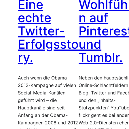
Eine
Wohlfüh
echte
n auf
Twitter-
Pinteres
Erfolgssto
und
ry.
Tumblr.
Auch wenn die Obama-
Neben den hauptsächl
2012-Kampagne auf vielen
Online-Schlachtfeldern
Social-Media-Kanälen
Blog, Twitter und Fac
geführt wird – die
und den „Inhalts-
Hauptkanäle sind seit
Stützpunkten“ YouTub
Anfang an der Obama-
flickr geht es bei ande
Kampagnen 2008 und 2012
Web-2.0-Diensten ehe