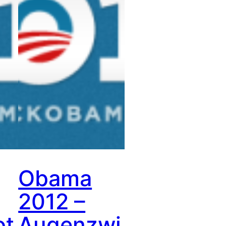
Obama
2012 –
ot
Augenzwi