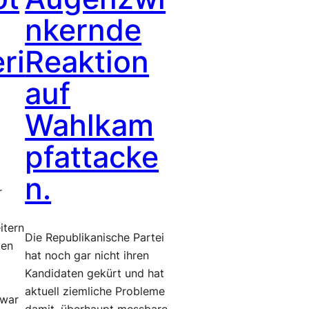
nkernde
ri
Reaktion
auf
Wahlkam
pfattacke
n.
r
itern
Die Republikanische Partei
ten
hat noch gar nicht ihren
Kandidaten gekürt und hat
aktuell ziemliche Probleme
 war