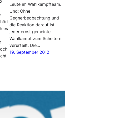
so
Leute im Wahlkampfteam.
Und: Ohne
n
Gegnerbeobachtung und
hört
die Reaktion darauf ist
ch es
jeder ernst gemeinte
Wahlkampf zum Scheitern
n
verurteilt. Die…
noch
19. September 2012
icht