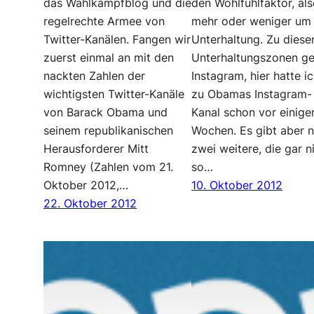
das Wahlkampfblog und die
den Wohlfühlfaktor, al
regelrechte Armee von
mehr oder weniger um
Twitter-Kanälen. Fangen wir
Unterhaltung. Zu diese
zuerst einmal an mit den
Unterhaltungszonen ge
nackten Zahlen der
Instagram, hier hatte i
wichtigsten Twitter-Kanäle
zu Obamas Instagram-
von Barack Obama und
Kanal schon vor einige
seinem republikanischen
Wochen. Es gibt aber 
Herausforderer Mitt
zwei weitere, die gar n
Romney (Zahlen vom 21.
so…
Oktober 2012,…
10. Oktober 2012
22. Oktober 2012