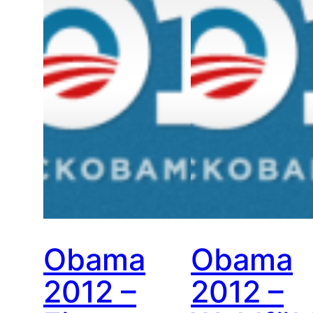
Obama
Obama
2012 –
2012 –