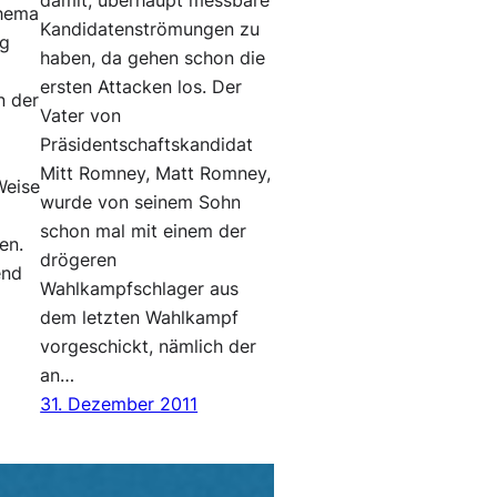
damit, überhaupt messbare
Thema
Kandidatenströmungen zu
ng
haben, da gehen schon die
ersten Attacken los. Der
n der
Vater von
Präsidentschaftskandidat
Mitt Romney, Matt Romney,
Weise
wurde von seinem Sohn
schon mal mit einem der
en.
drögeren
end
Wahlkampfschlager aus
dem letzten Wahlkampf
vorgeschickt, nämlich der
an…
31. Dezember 2011