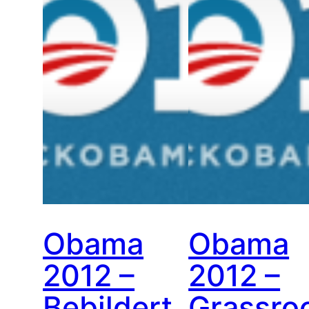
Obama
Obama
2012 –
2012 –
Bebildert
Grassro