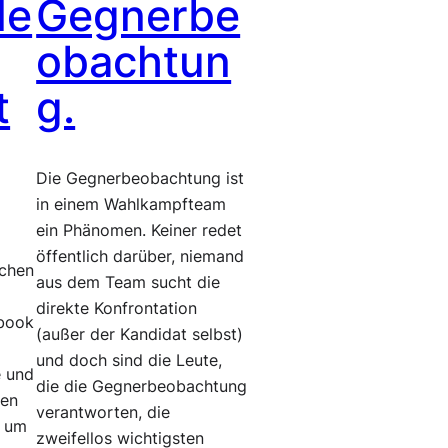
le
Gegnerbe
obachtun
t
g.
Die Gegnerbeobachtung ist
in einem Wahlkampfteam
ein Phänomen. Keiner redet
öffentlich darüber, niemand
ichen
aus dem Team sucht die
direkte Konfrontation
ebook
(außer der Kandidat selbst)
und doch sind die Leute,
e und
die die Gegnerbeobachtung
ren
verantworten, die
r um
zweifellos wichtigsten