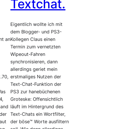
Textchat.
Eigentlich wollte ich mit
dem Blogger- und PS3-
nt an
Kollegen Claus einen
Termin zum vernetzten
Wipeout-Fahren
synchronisieren, dann
allerdings geriet mein
.70,
erstmaliges Nutzen der
Text-Chat-Funktion der
Was
PS3 zur hanebüchenen
4,
Groteske: Offensichtlich
mand
läuft im Hintergrund des
der
Text-Chats ein Wortfilter,
laut
der böse™ Worte ausfiltern