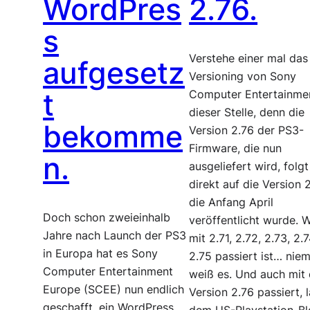
WordPres
2.76.
s
Verstehe einer mal das
aufgesetz
Versioning von Sony
t
Computer Entertainme
dieser Stelle, denn die
bekomme
Version 2.76 der PS3-
Firmware, die nun
n.
ausgeliefert wird, folgt
direkt auf die Version 2
die Anfang April
Doch schon zweieinhalb
veröffentlicht wurde. 
Jahre nach Launch der PS3
mit 2.71, 2.72, 2.73, 2.7
in Europa hat es Sony
2.75 passiert ist… nie
Computer Entertainment
weiß es. Und auch mit 
Europe (SCEE) nun endlich
Version 2.76 passiert, 
geschafft, ein WordPress