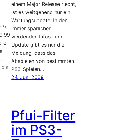
einem Major Release riecht,
ist es weitgehend nur ein
s
Wartungsupdate. In den
oße
immer spärlicher
 9,99
werdenden Infos zum
ore
Update gibt es nur die
s
Meldung, dass das
,
Abspielen von bestimmten
 ein
PS3-Spielen…
24. Juni 2009
Pfui-Filter
im PS3-