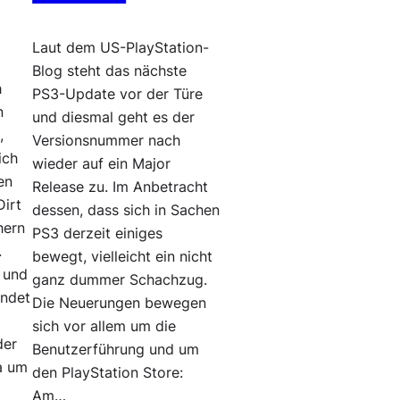
Laut dem US-PlayStation-
Blog steht das nächste
h
PS3-Update vor der Türe
n
und diesmal geht es der
,
Versionsnummer nach
ich
wieder auf ein Major
en
Release zu. Im Anbetracht
Dirt
dessen, dass sich in Sachen
hern
PS3 derzeit einiges
.
bewegt, vielleicht ein nicht
 und
ganz dummer Schachzug.
indet
Die Neuerungen bewegen
sich vor allem um die
der
Benutzerführung und um
a um
den PlayStation Store:
Am…