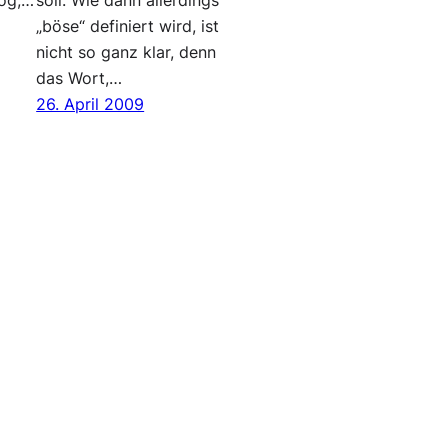
log,…
soll. Wie dann allerdings
„böse“ definiert wird, ist
nicht so ganz klar, denn
das Wort,…
26. April 2009