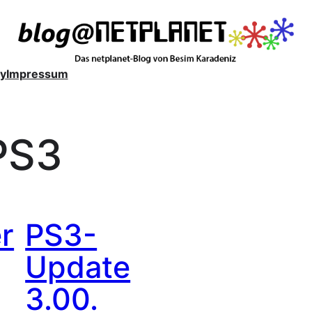
y
Impressum
PS3
r
PS3-
Update
3.00.