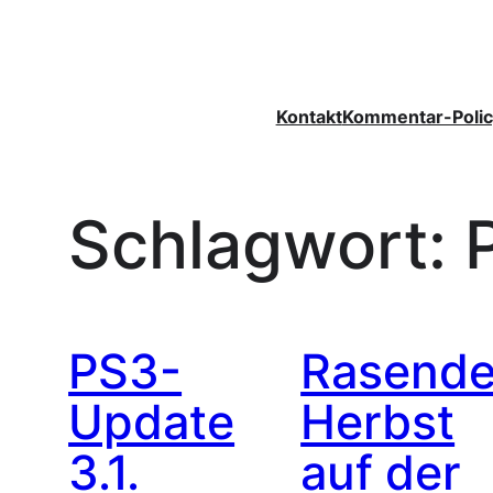
Zum
Inhalt
springen
Kontakt
Kommentar-Polic
Schlagwort:
PS3-
Rasende
Update
Herbst
3.1.
auf der