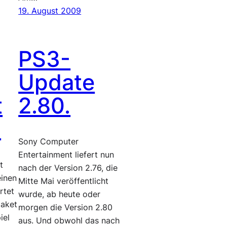
19. August 2009
PS3-
Update
t
2.80.
.
Sony Computer
Entertainment liefert nun
t
nach der Version 2.76, die
einen
Mitte Mai veröffentlicht
rtet
wurde, ab heute oder
paket
morgen die Version 2.80
iel
aus. Und obwohl das nach