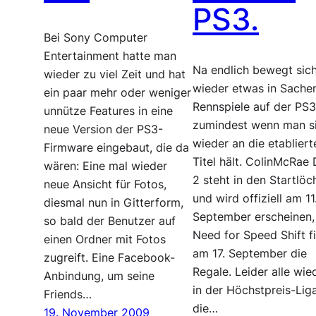
PS3.
Bei Sony Computer
Entertainment hatte man
Na endlich bewegt sic
wieder zu viel Zeit und hat
wieder etwas in Sache
ein paar mehr oder weniger
Rennspiele auf der PS3
unnütze Features in eine
zumindest wenn man s
neue Version der PS3-
wieder an die etabliert
Firmware eingebaut, die da
Titel hält. ColinMcRae 
wären: Eine mal wieder
2 steht in den Startlöc
neue Ansicht für Fotos,
und wird offiziell am 11
diesmal nun in Gitterform,
September erscheinen,
so bald der Benutzer auf
Need for Speed Shift f
einen Ordner mit Fotos
am 17. September die
zugreift. Eine Facebook-
Regale. Leider alle wie
Anbindung, um seine
in der Höchstpreis-Lig
Friends…
die…
19. November 2009