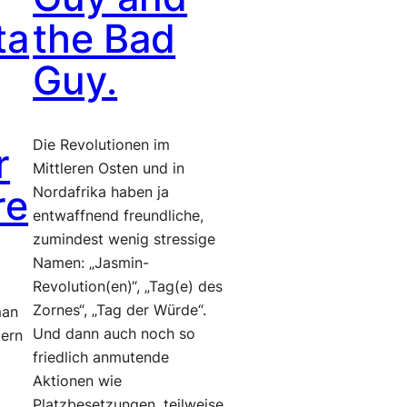
ta
the Bad
Guy.
Die Revolutionen im
r
Mittleren Osten und in
re
Nordafrika haben ja
entwaffnend freundliche,
zumindest wenig stressige
Namen: „Jasmin-
Revolution(en)“, „Tag(e) des
Zornes“, „Tag der Würde“.
man
Und dann auch noch so
gern
friedlich anmutende
Aktionen wie
Platzbesetzungen, teilweise