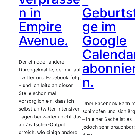
n in
Geburts
Empire
ge im
Avenue.
Google
Calenda
Der ein oder andere
abonnie
Durchgeknallte, der mir auf
n.
Twitter und Facebook folgt
– und ich leite an dieser
Stelle schon mal
vorsorglich ein, dass ich
Über Facebook kann 
selbst an twitter-intensiven
schimpfen und sich är
Tagen bei weitem nicht das
– in einer Sache ist es
an Zwitscher-Output
jedoch sehr brauchbar:
erreich, wie einige andere
Beim