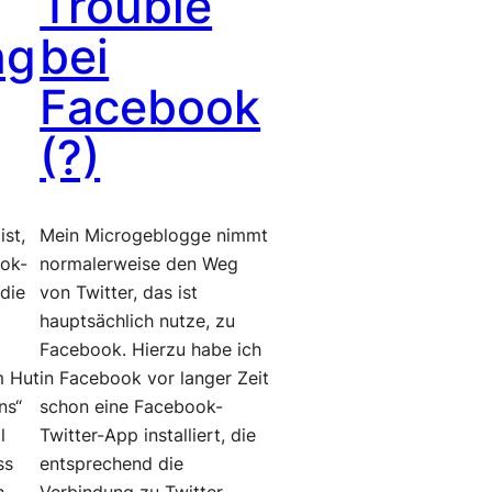
Trouble
ng
bei
Facebook
(?)
ist,
Mein Microgeblogge nimmt
ook-
normalerweise den Weg
die
von Twitter, das ist
hauptsächlich nutze, zu
s
Facebook. Hierzu habe ich
m Hut
in Facebook vor langer Zeit
ns“
schon eine Facebook-
l
Twitter-App installiert, die
ss
entsprechend die