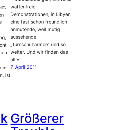
waffenfreie
nt.
Demonstrationen, in Libyen
en
eine fast schon freundlich
en
anmutende, weil mutig
aussehende
ng,
„Turnschuharmee“ und so
icht
weiter. Und wir finden das
 ich
alles…
7. April 2011
 in
, ist
ok
Größerer