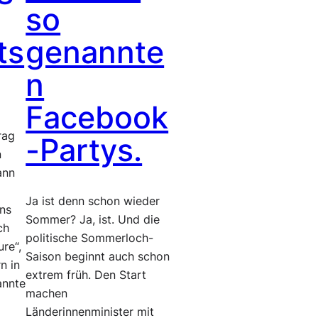
so
ts
genannte
n
Facebook
rag
-Partys.
n
ann
Ja ist denn schon wieder
ns
Sommer? Ja, ist. Und die
ch
politische Sommerloch-
ure“,
Saison beginnt auch schon
n in
extrem früh. Den Start
annte
machen
Länderinnenminister mit