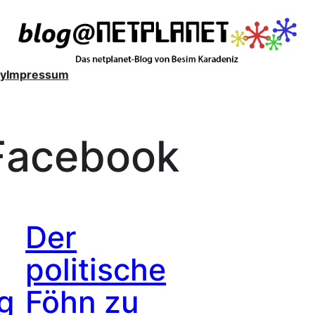
y
Impressum
Facebook
Der
politische
g
Föhn zu