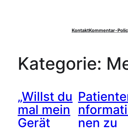
Zum
Inhalt
springen
Kontakt
Kommentar-Polic
Kategorie:
Me
„Willst du
Patiente
mal mein
nformat
Gerät
nen zu