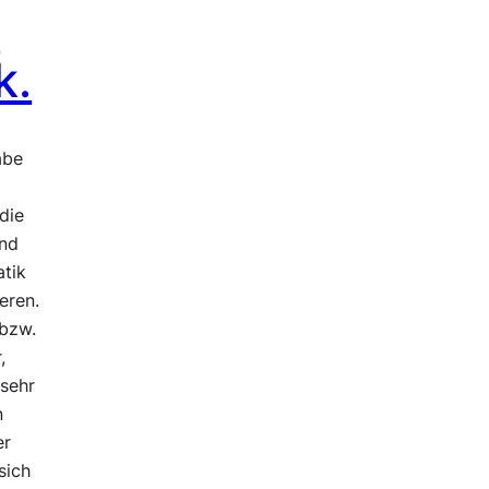
-
k.
abe
die
ind
atik
eren.
 bzw.
,
 sehr
n
er
sich