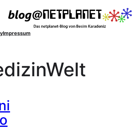
y
Impressum
dizinWelt
ni
io