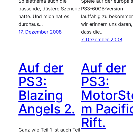
Spielethema auch die
Spiele auf der europäi
passende, düstere Szenerie
PS3-60GB-Version
hatte. Und mich hat es
lauffähig zu bekommen
durchaus…
wir erinnern uns daran,
17. Dezember 2008
dass die…
7. Dezember 2008
Auf der
Auf der
PS3:
PS3:
Blazing
MotorSt
Angels 2.
m Pacifi
Rift.
Ganz wie Teil 1 ist auch Teil