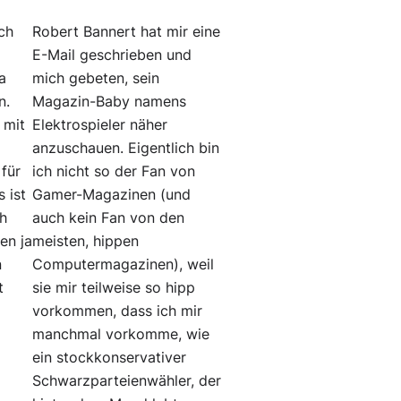
ch
Robert Bannert hat mir eine
E-Mail geschrieben und
a
mich gebeten, sein
n.
Magazin-Baby namens
 mit
Elektrospieler näher
anzuschauen. Eigentlich bin
für
ich nicht so der Fan von
s ist
Gamer-Magazinen (und
ch
auch kein Fan von den
en ja
meisten, hippen
n
Computermagazinen), weil
t
sie mir teilweise so hipp
vorkommen, dass ich mir
manchmal vorkomme, wie
ein stockkonservativer
Schwarzparteienwähler, der