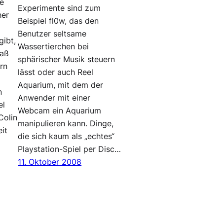
ne
Experimente sind zum
her
Beispiel fl0w, das den
Benutzer seltsame
gibt,
Wassertierchen bei
paß
sphärischer Musik steuern
rn
lässt oder auch Reel
Aquarium, mit dem der
n
Anwender mit einer
el
Webcam ein Aquarium
Colin
manipulieren kann. Dinge,
it
die sich kaum als „echtes“
Playstation-Spiel per Disc…
11. Oktober 2008