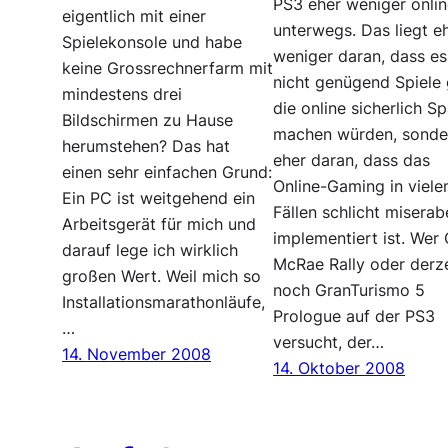
PS3 eher weniger onli
eigentlich mit einer
unterwegs. Das liegt e
Spielekonsole und habe
weniger daran, dass es
keine Grossrechnerfarm mit
nicht genügend Spiele 
mindestens drei
die online sicherlich S
Bildschirmen zu Hause
machen würden, sonde
herumstehen? Das hat
eher daran, dass das
einen sehr einfachen Grund:
Online-Gaming in viele
Ein PC ist weitgehend ein
Fällen schlicht miserab
Arbeitsgerät für mich und
implementiert ist. Wer 
darauf lege ich wirklich
McRae Rally oder derze
großen Wert. Weil mich so
noch GranTurismo 5
Installationsmarathonläufe,
Prologue auf der PS3
…
versucht, der…
14. November 2008
14. Oktober 2008