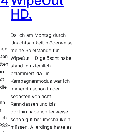
 4
WipeOut
HD.
Da ich am Montag durch
Unachtsamkeit blöderweise
unde
meine Spielstände für
sten
WipeOut HD gelöscht habe,
tten
stand ich ziemlich
on
belämmert da. Im
st
Kampagnenmodus war ich
die
immerhin schon in der
s
sechsten von acht
enn
Rennklassen und bis
r
dorthin habe ich teilweise
lich
schon gut herumschaukeln
 PS2-
müssen. Allerdings hatte es