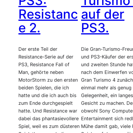
PS3:
Turismo
Resistanc
auf der
e 2.
PS3.
Der erste Teil der
Die Gran-Turismo-Fre
Resistance-Serie auf der
und PS3-Käufer der er
PS3, Resistance Fall of
und zweiten Stunde ha
Man, gehörte neben
nach dem Einwerfen v
MotorStorm zu den ersten
Gran Turismo 4 zunäch
beiden Spielen, die ich
einmal mehr als genug 
hatte und die ich auch bis
Gelegenheit, ein lange
zum Ende durchgespielt
Gesicht zu machen. D
hatte. Und Resistance war
obwohl Sony Compute
dabei das phantasievollere
Entertainment sich red
Spiel, weil es zum düsteren
Mühe damit gab, viele