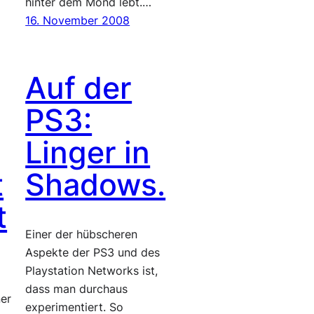
hinter dem Mond lebt.…
16. November 2008
Auf der
PS3:
Linger in
t
Shadows.
t
Einer der hübscheren
Aspekte der PS3 und des
Playstation Networks ist,
dass man durchaus
ner
experimentiert. So