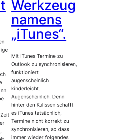
t
Werkzeug
namens
„iTunes“.
en
dige
Mit iTunes Termine zu
Outlook zu synchronisieren,
funktioniert
ich
augenscheinlich
e
kinderleicht.
ann
Augenscheinlich. Denn
be
hinter den Kulissen schafft
es iTunes tatsächlich,
Zeit
Termine nicht korrekt zu
er
synchronisieren, so dass
,
immer wieder folgendes
it