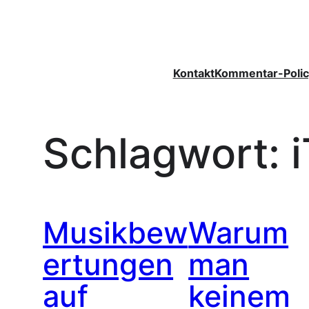
Zum
Inhalt
springen
Kontakt
Kommentar-Polic
Schlagwort:
Musikbew
Warum
ertungen
man
auf
keinem