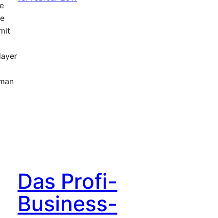
le
te
mit
layer
 man
Das Profi-
Business-