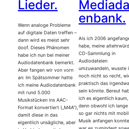
Lieder.
Mediada
enbank.
Wenn analoge Probleme
auf digitale Daten treffen –
Als ich 2006 angefang
dann wird es meist sehr
habe, meine altehrwür
doof. Dieses Phänomen
CD-Sammlung in
habe ich nun bei meiner
Audiodateien
Audiodatenbank bemerkt.
umzuwandeln, wusste 
Aber fangen wir von vorn
noch nicht so recht, wi
an: Im Spätsommer hatte
praktisch das irgendw
ich meine Audiodatenbank
sein könnte. Bereut ha
mit rund 5.000
ich es eigentlich kaum,
Musikstücken ins AAC-
denn obwohl ich lange 
Format konvertiert („M4A“),
so gar nichts mit mobil
damit diese in das
Musik anfangen konnte
eigentlich unsägliche, aber
war es zumindest sowe