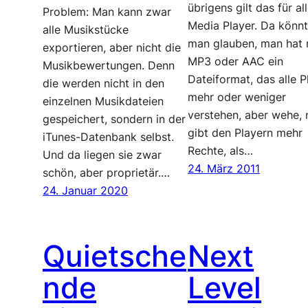
übrigens gilt das für al
Problem: Man kann zwar
Media Player. Da könn
alle Musikstücke
man glauben, man hat 
exportieren, aber nicht die
MP3 oder AAC ein
Musikbewertungen. Denn
Dateiformat, das alle P
die werden nicht in den
mehr oder weniger
einzelnen Musikdateien
verstehen, aber wehe,
gespeichert, sondern in der
gibt den Playern mehr
iTunes-Datenbank selbst.
Rechte, als…
Und da liegen sie zwar
24. März 2011
schön, aber proprietär.…
24. Januar 2020
Quietsche
Next
nde
Level