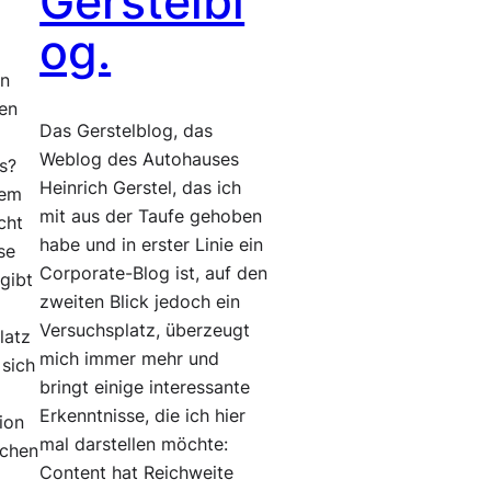
Gerstelbl
og.
en
en
Das Gerstelblog, das
Weblog des Autohauses
s?
Heinrich Gerstel, das ich
dem
mit aus der Taufe gehoben
cht
habe und in erster Linie ein
se
Corporate-Blog ist, auf den
gibt
zweiten Blick jedoch ein
Versuchsplatz, überzeugt
latz
mich immer mehr und
 sich
bringt einige interessante
Erkenntnisse, die ich hier
ion
mal darstellen möchte:
schen
Content hat Reichweite