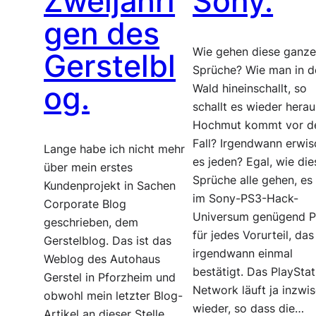
Zweijähri
Sony.
gen des
Wie gehen diese ganz
Gerstelbl
Sprüche? Wie man in d
og.
Wald hineinschallt, so
schallt es wieder herau
Hochmut kommt vor 
Fall? Irgendwann erwis
Lange habe ich nicht mehr
es jeden? Egal, wie die
über mein erstes
Sprüche alle gehen, es 
Kundenprojekt in Sachen
im Sony-PS3-Hack-
Corporate Blog
Universum genügend P
geschrieben, dem
für jedes Vorurteil, das
Gerstelblog. Das ist das
irgendwann einmal
Weblog des Autohaus
bestätigt. Das PlayStat
Gerstel in Pforzheim und
Network läuft ja inzwi
obwohl mein letzter Blog-
wieder, so dass die…
Artikel an dieser Stelle