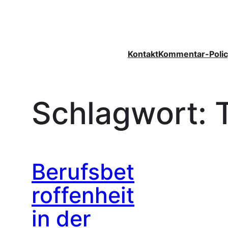
Zum
Inhalt
springen
Kontakt
Kommentar-Polic
Schlagwort:
Berufsbet
roffenheit
in der