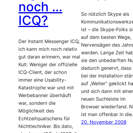
noch …
So nützlich Skype als
ICQ?
Kommunikationswerkz
ist – die Skype-Folks s
auf dem besten Wege, 
Der Instant Messenger ICQ,
Nervensägen des Jahr
ich kann mich noch relativ
werden. Lange Zeit ha
gut daran erinnern, war mal
sie den unbedarften N
Kult. Weniger der offizielle
dadurch genervt, dass 
ICQ-Client, der schon
bei der Installation stä
immer eine Usability-
auf „Weiter“ geklickt ha
Katastrophe war und mit
und sich dann mit eine
Werbebanner überhäuft
neuen Suchleiste im
war, sondern die
Browser wiederfand. 
Möglichkeit des
ist man offenbar in di
Echtzeitquatschens für
20. November 2008
Nichttechniker. Bis dato,