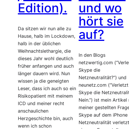
Edition).
und wo
hört sie
Da sitzen wir nun alle zu
auf?
Hause, halb im Lockdown,
halb in der üblichen
Weihnachtslethargie, die
In den Blogs
dieses Jahr wohl deutlich
netzwertig.com (“Verle
früher anfangen und auch
Skype die
länger dauern wird. Nun
Netzneutralität?”) und
wissen ja die geneigten
neunetz.com (“Verletzt
Leser, dass ich auch so ein
Skype die Netzneutrali
Risikopatient mit meinem
Nein.”) ist mein Artikel
ICD und meiner recht
meiner gestellten Frag
anschaulichen
Skype auf dem iPhone 
Herzgeschichte bin, auch
Netzneutralität verletzt
wenn ich schon