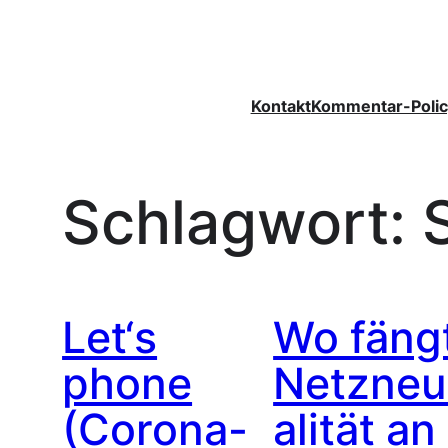
Zum
Inhalt
springen
Kontakt
Kommentar-Polic
Schlagwort:
Let‘s
Wo fäng
phone
Netzneu
(Corona-
alität an