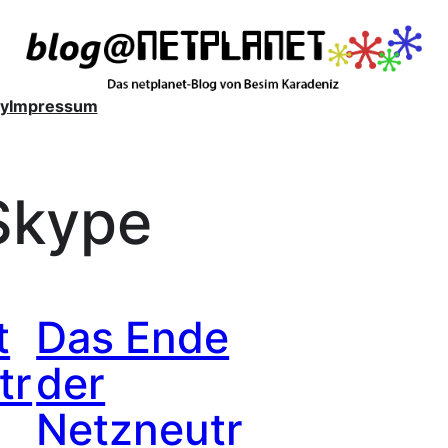
y
Impressum
Skype
t
Das Ende
tr
der
Netzneutr