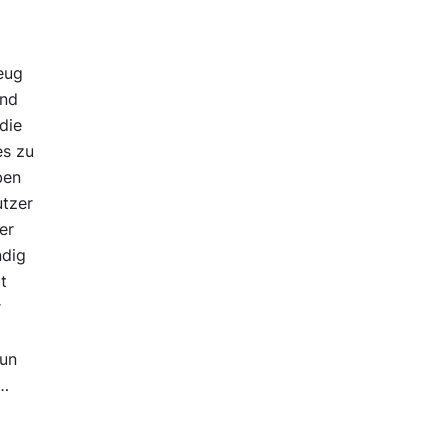
eug
ind
die
es zu
ben
utzer
er
ndig
t
r
Nun
e…