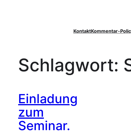
Zum
Inhalt
springen
Kontakt
Kommentar-Polic
Schlagwort:
Einladung
zum
Seminar.