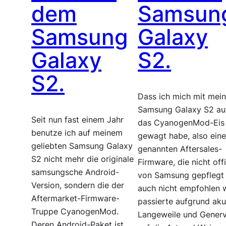
dem
Samsun
Samsung
Galaxy
Galaxy
S2.
S2.
Dass ich mich mit mei
Samsung Galaxy S2 au
Seit nun fast einem Jahr
das CyanogenMod-Eis
benutze ich auf meinem
gewagt habe, also eine
geliebten Samsung Galaxy
genannten Aftersales-
S2 nicht mehr die originale
Firmware, die nicht offi
samsungsche Android-
von Samsung gepflegt
Version, sondern die der
auch nicht empfohlen w
Aftermarket-Firmware-
passierte aufgrund aku
Truppe CyanogenMod.
Langeweile und Generv
Deren Android-Paket ist