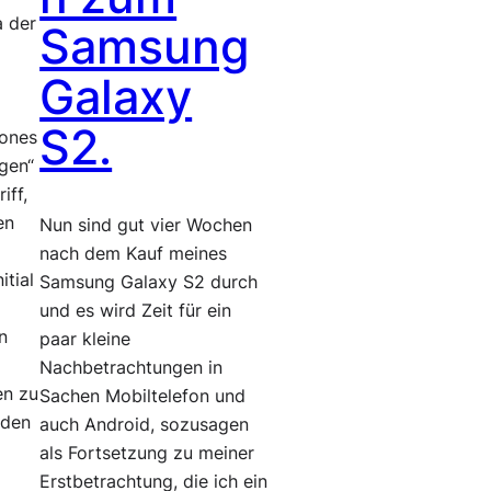
a der
Samsung
Galaxy
S2.
ones
egen“
iff,
en
Nun sind gut vier Wochen
nach dem Kauf meines
itial
Samsung Galaxy S2 durch
e
und es wird Zeit für ein
n
paar kleine
Nachbetrachtungen in
en zu
Sachen Mobiltelefon und
 den
auch Android, sozusagen
als Fortsetzung zu meiner
Erstbetrachtung, die ich ein