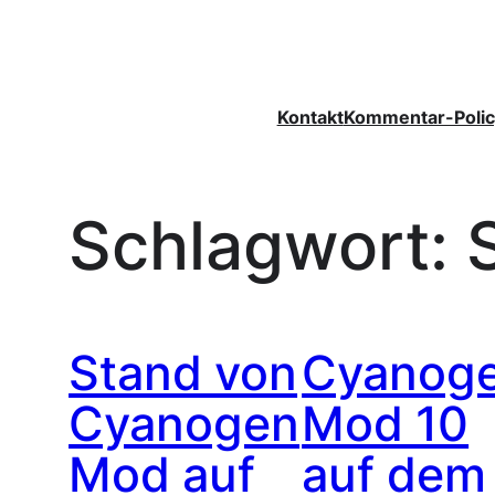
Zum
Inhalt
springen
Kontakt
Kommentar-Polic
Schlagwort:
Stand von
Cyanog
Cyanogen
Mod 10
Mod auf
auf dem