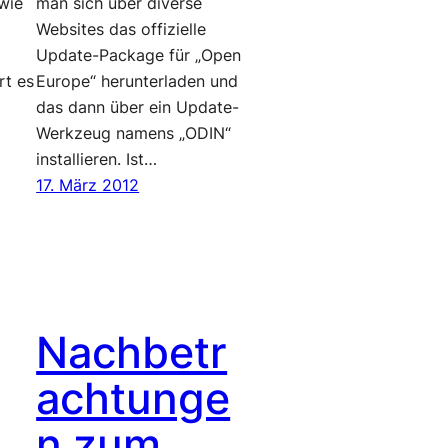
 wie
man sich über diverse
Websites das offizielle
Update-Package für „Open
rt es
Europe“ herunterladen und
das dann über ein Update-
Werkzeug namens „ODIN“
installieren. Ist…
17. März 2012
Nachbetr
achtunge
n zum