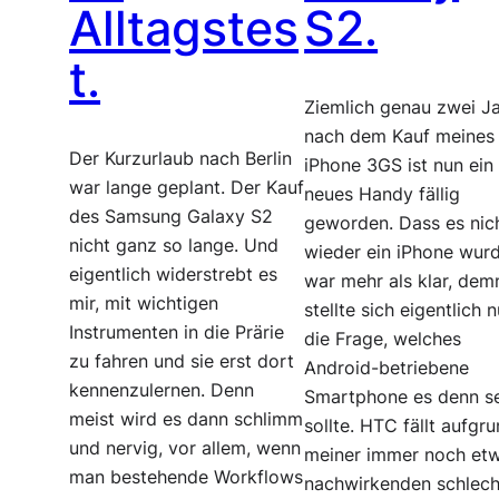
Alltagstes
S2.
t.
Ziemlich genau zwei J
nach dem Kauf meines
Der Kurzurlaub nach Berlin
iPhone 3GS ist nun ein
war lange geplant. Der Kauf
neues Handy fällig
des Samsung Galaxy S2
geworden. Dass es nic
nicht ganz so lange. Und
wieder ein iPhone wurd
eigentlich widerstrebt es
war mehr als klar, de
mir, mit wichtigen
stellte sich eigentlich n
Instrumenten in die Prärie
die Frage, welches
zu fahren und sie erst dort
Android-betriebene
kennenzulernen. Denn
Smartphone es denn s
meist wird es dann schlimm
sollte. HTC fällt aufgr
und nervig, vor allem, wenn
meiner immer noch et
man bestehende Workflows
nachwirkenden schlec