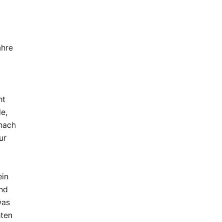
ahre
ht
e,
mnach
ur
ein
und
was
hten