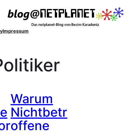
y
Impressum
olitiker
Warum
he
Nichtbetr
or
offene