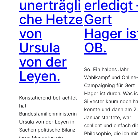
unerträgli
erledigt 
che Hetze
Gert
von
Hager is
Ursula
OB.
von der
So. Ein halbes Jahr
Leyen.
Wahlkampf und Online
Campaigning für Gert
Hager ist durch. Was i
Konstatierend betrachtet
Silvester kaum noch ha
hat
konnte und dann am 2.
Bundesfamilienministerin
Januar startete, war
Ursula von der Leyen in
schlicht und einfach di
Sachen politische Bilanz
Philosophie, die ich mi
ihres Mandates ein