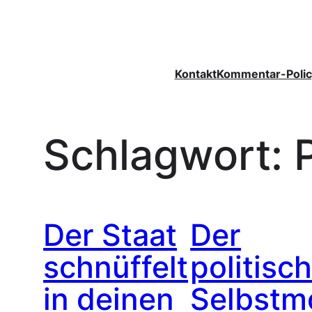
Zum
Inhalt
springen
Kontakt
Kommentar-Polic
Schlagwort:
P
Der Staat
Der
schnüffelt
politisc
in deinen
Selbstm