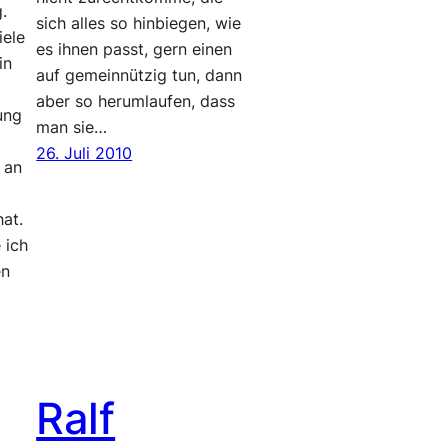
.
sich alles so hinbiegen, wie
iele
es ihnen passt, gern einen
in
auf gemeinnützig tun, dann
aber so herumlaufen, dass
ung
man sie…
26. Juli 2010
 an
at.
 ich
en
Ralf