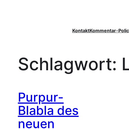
Zum
Inhalt
springen
Kontakt
Kommentar-Polic
Schlagwort:
Purpur-
Blabla des
neuen