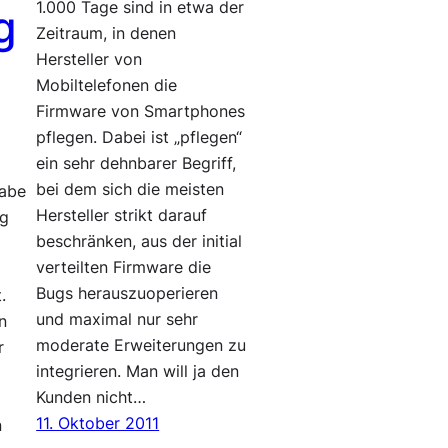
1.000 Tage sind in etwa der
g
Zeitraum, in denen
Hersteller von
Mobiltelefonen die
Firmware von Smartphones
pflegen. Dabei ist „pflegen“
ein sehr dehnbarer Begriff,
bei dem sich die meisten
habe
Hersteller strikt darauf
ng
beschränken, aus der initial
e
verteilten Firmware die
Bugs herauszuoperieren
.
und maximal nur sehr
n
moderate Erweiterungen zu
r
integrieren. Man will ja den
Kunden nicht…
11. Oktober 2011
n