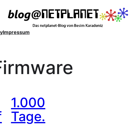
y
Impressum
Firmware
1.000
f
Tage.