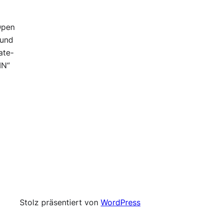
Open
 und
ate-
IN“
Stolz präsentiert von
WordPress