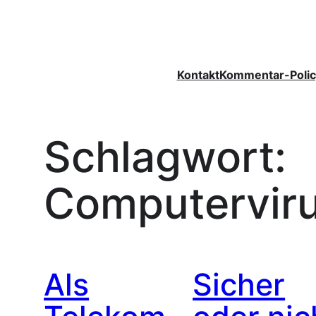
Zum
Inhalt
springen
Kontakt
Kommentar-Polic
Schlagwort:
Computervir
Als
Sicher