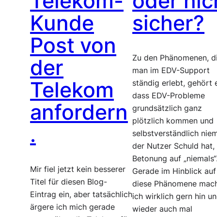
Telekom-
oder nic
Kunde
sicher?
Post von
Zu den Phänomenen, d
der
man im EDV-Support
Telekom
ständig erlebt, gehört 
dass EDV-Probleme
anfordern
grundsätzlich ganz
plötzlich kommen und
.
selbstverständlich nie
der Nutzer Schuld hat,
Betonung auf „niemals“
Mir fiel jetzt kein besserer
Gerade im Hinblick auf
Titel für diesen Blog-
diese Phänomene mac
Eintrag ein, aber tatsächlich
ich wirklich gern hin u
ärgere ich mich gerade
wieder auch mal