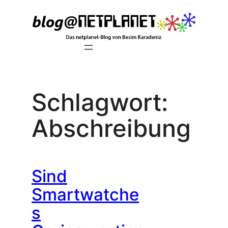
Zum
Inhalt
springen
Schlagwort:
Abschreibung
Sind
Smartwatche
s