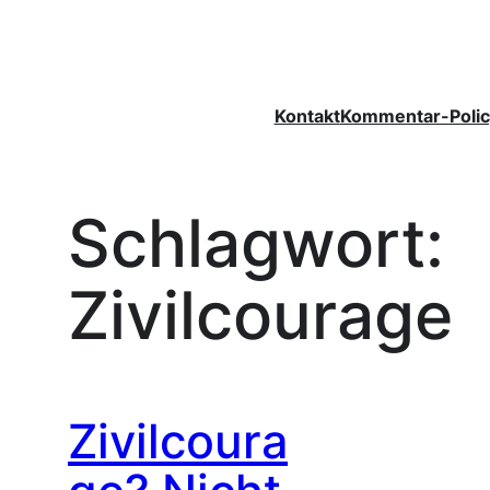
Zum
Inhalt
springen
Kontakt
Kommentar-Polic
Schlagwort:
Zivilcourage
Zivilcoura