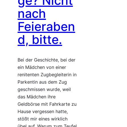
ge? Nicht
nach
Feieraben
d, bitte.
Bei der Geschichte, bei der
ein Mädchen von einer
renitenten Zugbegleiterin in
Parkentin aus dem Zug
geschmissen wurde, weil
das Mädchen ihre
Geldbörse mit Fahrkarte zu
Hause vergessen hatte,
stößt mir eines wirklich
übel auf. Warum zum Teufel