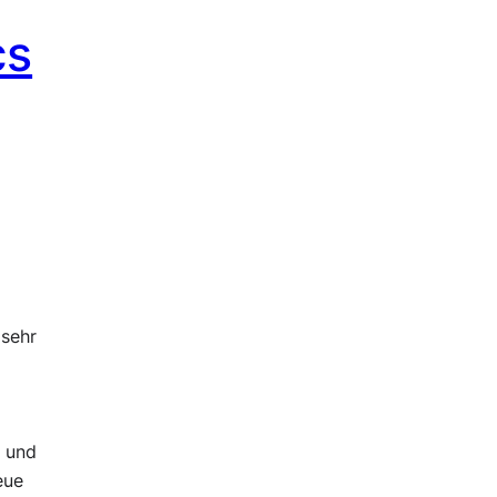
cs
 sehr
t und
eue