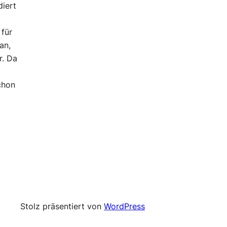
diert
 für
an,
r. Da
chon
Stolz präsentiert von
WordPress