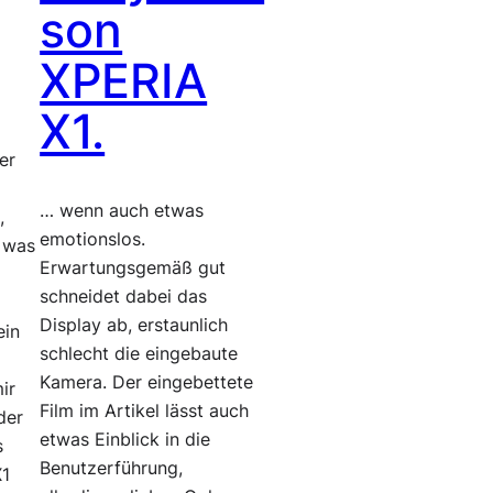
son
XPERIA
X1.
er
… wenn auch etwas
,
emotionslos.
 was
Erwartungsgemäß gut
schneidet dabei das
Display ab, erstaunlich
ein
schlecht die eingebaute
Kamera. Der eingebettete
ir
Film im Artikel lässt auch
der
etwas Einblick in die
s
Benutzerführung,
X1