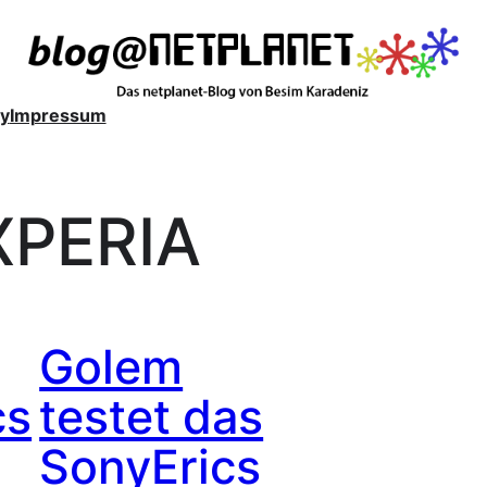
y
Impressum
XPERIA
Golem
cs
testet das
SonyErics