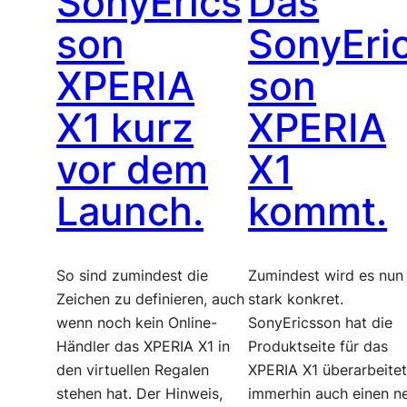
SonyErics
Das
son
SonyEri
XPERIA
son
X1 kurz
XPERIA
vor dem
X1
Launch.
kommt.
So sind zumindest die
Zumindest wird es nun
Zeichen zu definieren, auch
stark konkret.
wenn noch kein Online-
SonyEricsson hat die
Händler das XPERIA X1 in
Produktseite für das
den virtuellen Regalen
XPERIA X1 überarbeite
stehen hat. Der Hinweis,
immerhin auch einen n