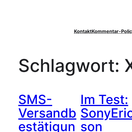
Zum
Inhalt
springen
Kontakt
Kommentar-Polic
Schlagwort:
SMS-
Im Test:
Versandb
SonyEri
estätigun
son