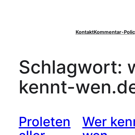
Zum
Inhalt
springen
Kontakt
Kommentar-Polic
Schlagwort:
kennt-wen.d
Proleten
Wer ken