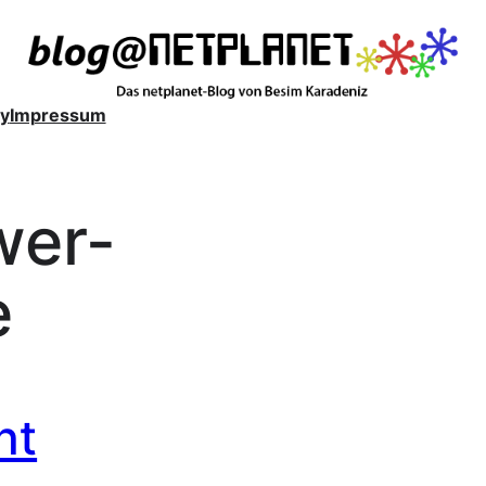
y
Impressum
wer-
e
nt