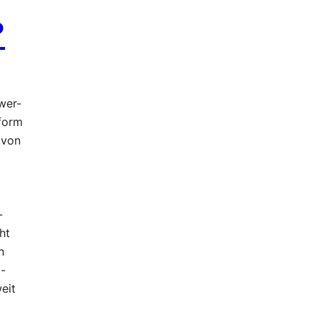
?
wer-
tform
 von
-
ht
n
l-
eit