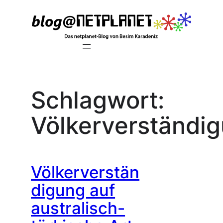
Zum
Inhalt
springen
Schlagwort:
Völkerverständi
Völkerverstän
digung auf
australisch-