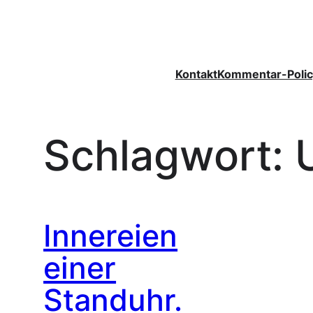
Zum
Inhalt
springen
Kontakt
Kommentar-Polic
Schlagwort:
Innereien
einer
Standuhr.