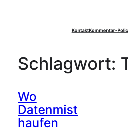
Zum
Inhalt
springen
Kontakt
Kommentar-Polic
Schlagwort:
Wo
Datenmist
haufen