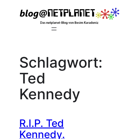
Zum
Inhalt
springen
Schlagwort:
Ted
Kennedy
R.I.P. Ted
Kennedy.