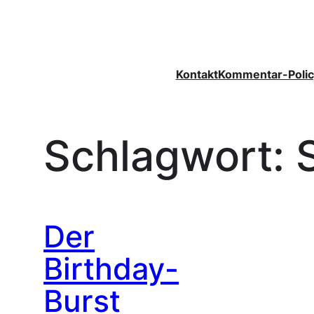
Zum
Inhalt
springen
Kontakt
Kommentar-Polic
Schlagwort:
Der
Birthday-
Burst