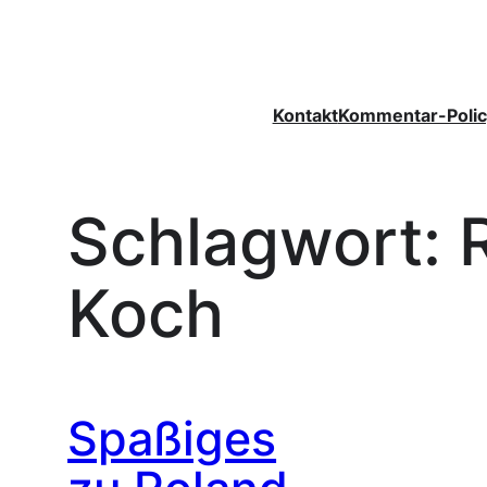
Zum
Inhalt
springen
Kontakt
Kommentar-Polic
Schlagwort:
Koch
Spaßiges