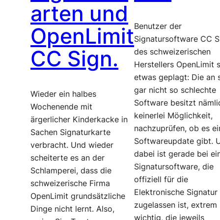
arten und
Benutzer der
OpenLimit
Signatursoftware CC S
CC Sign.
des schweizerischen
Herstellers OpenLimit 
etwas geplagt: Die an 
gar nicht so schlechte
Wieder ein halbes
Software besitzt nämli
Wochenende mit
keinerlei Möglichkeit,
ärgerlicher Kinderkacke in
nachzuprüfen, ob es ei
Sachen Signaturkarte
Softwareupdate gibt. 
verbracht. Und wieder
dabei ist gerade bei ei
scheiterte es an der
Signatursoftware, die
Schlamperei, dass die
offiziell für die
schweizerische Firma
Elektronische Signatur
OpenLimit grundsätzliche
zugelassen ist, extrem
Dinge nicht lernt. Also,
wichtig, die jeweils