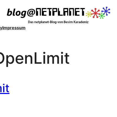
y
Impressum
OpenLimit
it