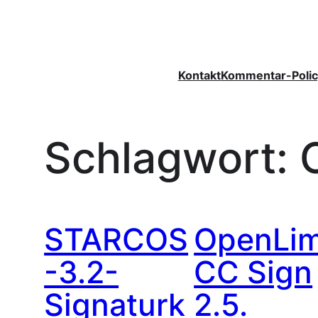
Zum
Inhalt
springen
Kontakt
Kommentar-Polic
Schlagwort:
STARCOS
OpenLim
-3.2-
CC Sign
Signaturk
2.5.