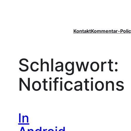
Zum
Inhalt
springen
Kontakt
Kommentar-Polic
Schlagwort:
Notifications
In