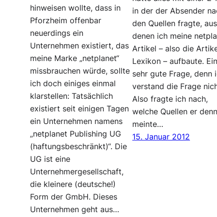
hinweisen wollte, dass in
in der der Absender n
Pforzheim offenbar
den Quellen fragte, au
neuerdings ein
denen ich meine netpla
Unternehmen existiert, das
Artikel – also die Artik
meine Marke „netplanet“
Lexikon – aufbaute. Ei
missbrauchen würde, sollte
sehr gute Frage, denn 
ich doch einiges einmal
verstand die Frage nich
klarstellen: Tatsächlich
Also fragte ich nach,
existiert seit einigen Tagen
welche Quellen er den
ein Unternehmen namens
meinte…
„netplanet Publishing UG
15. Januar 2012
(haftungsbeschränkt)“. Die
UG ist eine
Unternehmergesellschaft,
die kleinere (deutsche!)
Form der GmbH. Dieses
Unternehmen geht aus…