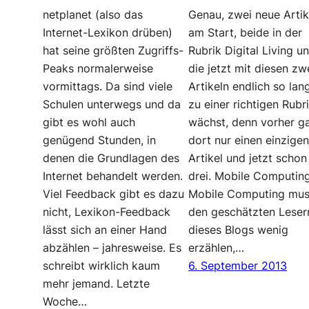
netplanet (also das
Genau, zwei neue Artik
Internet-Lexikon drüben)
am Start, beide in der
hat seine größten Zugriffs-
Rubrik Digital Living u
Peaks normalerweise
die jetzt mit diesen zw
vormittags. Da sind viele
Artikeln endlich so la
Schulen unterwegs und da
zu einer richtigen Rubr
gibt es wohl auch
wächst, denn vorher g
genügend Stunden, in
dort nur einen einzige
denen die Grundlagen des
Artikel und jetzt schon
Internet behandelt werden.
drei. Mobile Computing
Viel Feedback gibt es dazu
Mobile Computing mus
nicht, Lexikon-Feedback
den geschätzten Leser
lässt sich an einer Hand
dieses Blogs wenig
abzählen – jahresweise. Es
erzählen,…
schreibt wirklich kaum
6. September 2013
mehr jemand. Letzte
Woche…