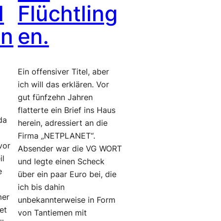
d
Flüchtling
in
en.
Ein offensiver Titel, aber
ich will das erklären. Vor
gut fünfzehn Jahren
flatterte ein Brief ins Haus
da
herein, adressiert an die
Firma „NETPLANET“.
vor
Absender war die VG WORT
il
und legte einen Scheck
e
über ein paar Euro bei, die
ich bis dahin
mer
unbekannterweise in Form
et
von Tantiemen mit