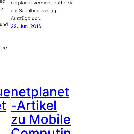
lle
netplanet verdient hatte, da
te
ein Schulbuchverlag
Auszüge der…
 und
29. Juni 2016
ohne
ue
netplanet
t
-Artikel
zu Mobile
Computin