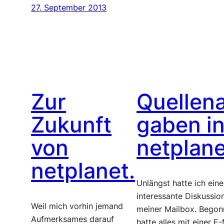
27. September 2013
Zur
Quellen
Zukunft
gaben i
von
netplane
netplanet.
Unlängst hatte ich eine
interessante Diskussion
Weil mich vorhin jemand
meiner Mailbox. Bego
Aufmerksames darauf
hatte alles mit einer E-