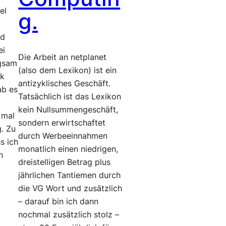
el
g.
nd
ei
Die Arbeit an netplanet
ngsam
(also dem Lexikon) ist ein
ik
antizyklisches Geschäft.
ab es
Tatsächlich ist das Lexikon
n
kein Nullsummengeschäft,
 mal
sondern erwirtschaftet
. Zu
durch Werbeeinnahmen
s ich
monatlich einen niedrigen,
n
dreistelligen Betrag plus
jährlichen Tantiemen durch
die VG Wort und zusätzlich
– darauf bin ich dann
nochmal zusätzlich stolz –