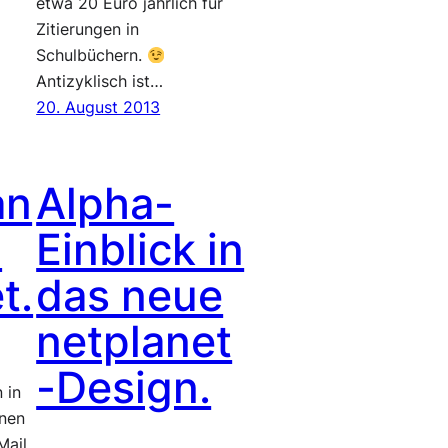
etwa 20 Euro jährlich für
Zitierungen in
Schulbüchern.
Antizyklisch ist…
20. August 2013
an
Alpha-
n
Einblick in
t.
das neue
netplanet
-Design.
 in
nnen
Mail,