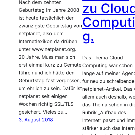
Nach dem zehnten
zu Clou
Geburtstag im Jahre 2008
Comput
ist heute tatsächlich der
zwanzigste Geburtstag von
g.
netplanet, also dem
Internetlexikon da drüben
unter www.netplanet.org.
20 Jahre. Muss man sich
Das Thema Cloud
erst einmal kurz zu Gemüte
Computing war schon
führen und ich hätte den
lange auf meiner Agen
Geburtstag fast vergessen,
für neu zu schreibende
um ehrlich zu sein. Dafür ist
netplanet-Artikel. Das 
netplanet seit einigen
allem auch deshalb, we
Wochen richtig SSL/TLS
das Thema schön in di
gesichert. Vieles zu…
Rubrik „Aufbau des
3. August 2018
Internet“ passt und im
stärker auch das Intern