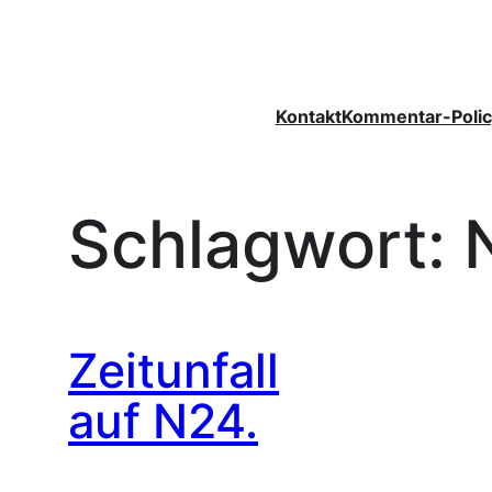
Zum
Inhalt
springen
Kontakt
Kommentar-Polic
Schlagwort:
Zeitunfall
auf N24.