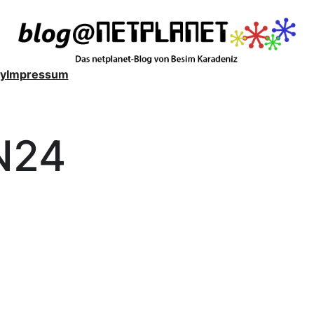
y
Impressum
N24