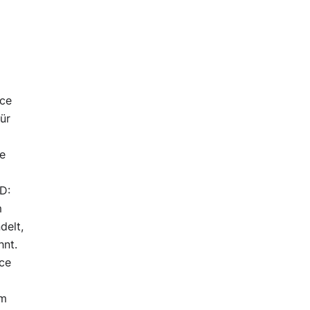
nce
ür
e
HD:
m
delt,
hnt.
ce
im