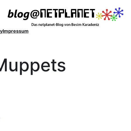
y
Impressum
Muppets
n