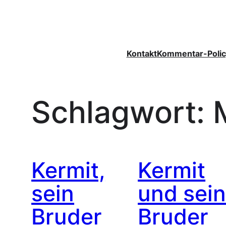
Zum
Inhalt
springen
Kontakt
Kommentar-Polic
Schlagwort:
Kermit,
Kermit
sein
und sei
Bruder
Bruder