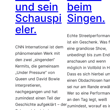
und sein
beim
Schauspi
Singen.
eler.
Echte Streetperforma
ist ein Geschenk. Was f
CNN International ist dem
eine grandiose Show,
phänomenalen Werk mit
unbedingt bis zum End
den zwei „singenden“
anschauen und wenn
Kermits, die gemeinsam
möglich in Vollbild in 
„Under Pressure“ von
Dass es sich hierbei u
Queen und David Bowie
einen Obdachlosen han
interpretieren,
sei nur am Rande erwä
nachgegangen und hat
Wer so eine Performan
zumindest einen Teil der
an den Tag legt, weiß
Geschichte aufgeklärt – der
zumindest, worauf es 