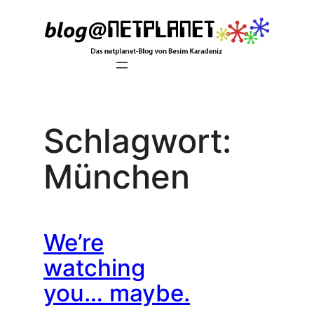
Zum
Inhalt
springen
Schlagwort:
München
We’re
watching
you… maybe.