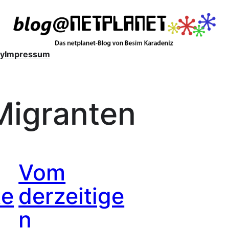
y
Impressum
Migranten
Vom
te
derzeitige
n