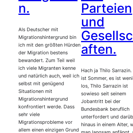
n.
Parteien
und
Als Deutscher mit
Gesells
Migrationshintergrund bin
aften.
ich mit den größten Hürden
der Migration bestens
bewandert. Zum Teil weil
ich viele Migranten kenne
Hach ja Thilo Sarrazin.
und natürlich auch, weil ich
ist Sommer, es ist wen
selbst mit genügend
los, Thilo Sarrazin ist
Situationen mit
sowieso seit seinem
Migrationshintergrund
Jobantritt bei der
konfrontiert werde. Dass
Bundesbank beruflich
sehr viele
unterfordert und darü
Migrationsprobleme vor
hinaus in einem Alter, 
allem einen einzigen Grund
man langsam anfängt, 