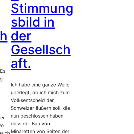
Stimmung
sbild in
ch
der
Gesellsch
aft.
 Es
ig
Ich habe eine ganze Weile
überlegt, ob ich mich zum
Volksentscheid der
Schweizer äußern soll, die
nun beschlossen haben,
ber
dass der Bau von
wo
Minaretten von Seiten der
auch