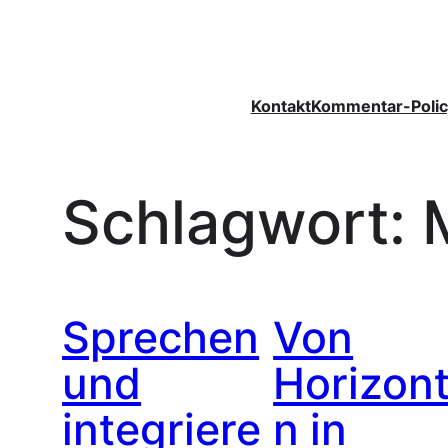
Zum
Inhalt
springen
Kontakt
Kommentar-Polic
Schlagwort:
Sprechen
Von
und
Horizon
integriere
n in