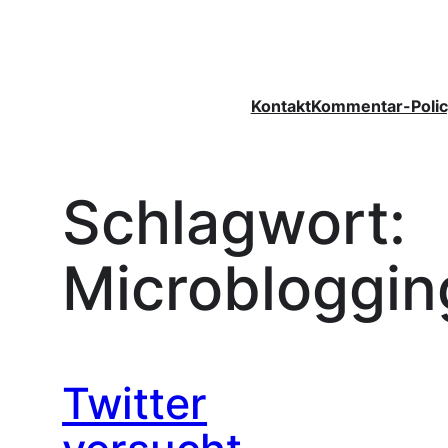
Zum
Inhalt
springen
Kontakt
Kommentar-Polic
Schlagwort:
Microbloggin
Twitter