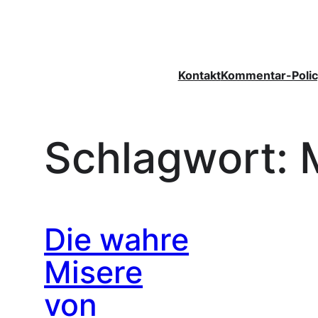
Zum
Inhalt
springen
Kontakt
Kommentar-Polic
Schlagwort:
Die wahre
Misere
von