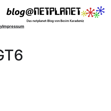
y
Impressum
GT6